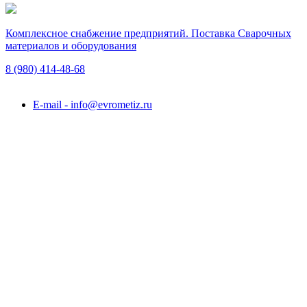
Комплексное снабжение предприятий. Поставка Сварочных
материалов и оборудования
8 (980)
414-48-68
Подольск, ул. Академика Горячкина, вл. 120А
E-mail - info@evrometiz.ru