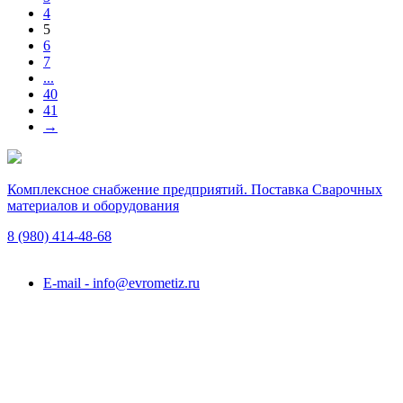
4
5
6
7
...
40
41
→
Комплексное снабжение предприятий. Поставка Сварочных
материалов и оборудования
8 (980)
414-48-68
Подольск, ул. Академика Горячкина, вл. 120А
E-mail - info@evrometiz.ru