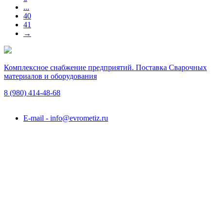
...
40
41
→
Комплексное снабжение предприятий. Поставка Сварочных
материалов и оборудования
8 (980)
414-48-68
Подольск, ул. Академика Горячкина, вл. 120А
E-mail - info@evrometiz.ru