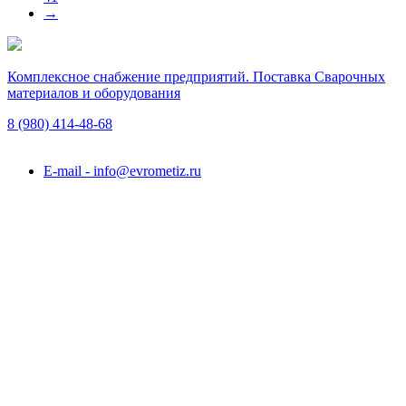
→
Комплексное снабжение предприятий. Поставка Сварочных
материалов и оборудования
8 (980)
414-48-68
Подольск, ул. Академика Горячкина, вл. 120А
E-mail - info@evrometiz.ru