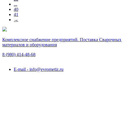
...
40
41
→
Комплексное снабжение предприятий. Поставка Сварочных
материалов и оборудования
8 (980)
414-48-68
Подольск, ул. Академика Горячкина, вл. 120А
E-mail - info@evrometiz.ru