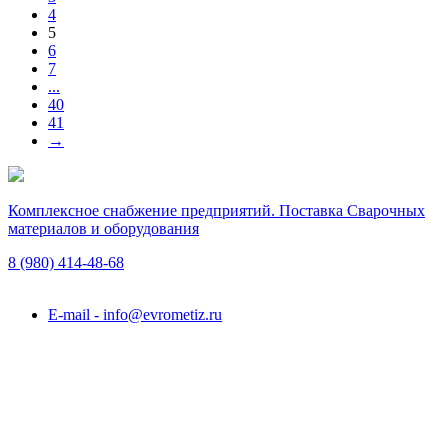
4
5
6
7
...
40
41
→
Комплексное снабжение предприятий. Поставка Сварочных
материалов и оборудования
8 (980)
414-48-68
Подольск, ул. Академика Горячкина, вл. 120А
E-mail - info@evrometiz.ru