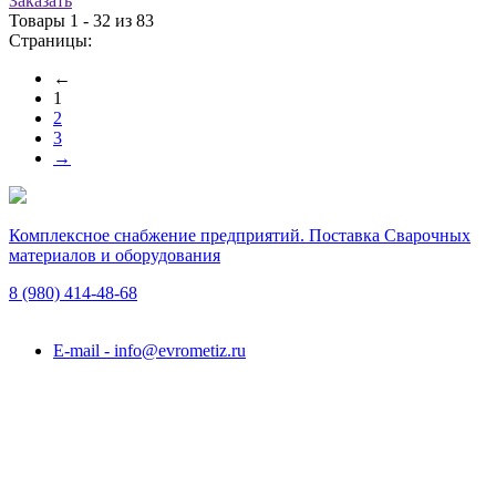
Заказать
Товары 1 - 32 из 83
Страницы:
←
1
2
3
→
Комплексное снабжение предприятий. Поставка Сварочных
материалов и оборудования
8 (980)
414-48-68
Подольск, ул. Академика Горячкина, вл. 120А
E-mail - info@evrometiz.ru