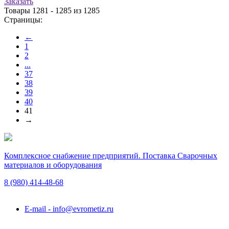
Заказать
Товары 1281 - 1285 из 1285
Страницы:
←
1
2
...
37
38
39
40
41
→
Комплексное снабжение предприятий. Поставка Сварочных
материалов и оборудования
8 (980)
414-48-68
Подольск, ул. Академика Горячкина, вл. 120А
E-mail - info@evrometiz.ru