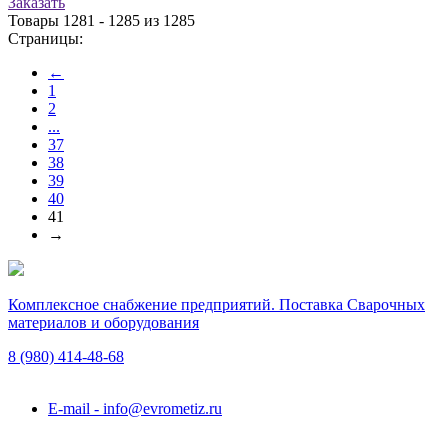
Заказать
Товары 1281 - 1285 из 1285
Страницы:
←
1
2
...
37
38
39
40
41
→
Комплексное снабжение предприятий. Поставка Сварочных
материалов и оборудования
8 (980)
414-48-68
Подольск, ул. Академика Горячкина, вл. 120А
E-mail - info@evrometiz.ru