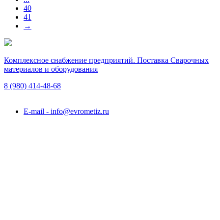
40
41
→
Комплексное снабжение предприятий. Поставка Сварочных
материалов и оборудования
8 (980)
414-48-68
Подольск, ул. Академика Горячкина, вл. 120А
E-mail - info@evrometiz.ru