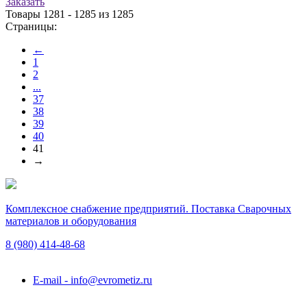
Заказать
Товары 1281 - 1285 из 1285
Страницы:
←
1
2
...
37
38
39
40
41
→
Комплексное снабжение предприятий. Поставка Сварочных
материалов и оборудования
8 (980)
414-48-68
Подольск, ул. Академика Горячкина, вл. 120А
E-mail - info@evrometiz.ru