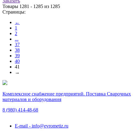
Заказать
Товары 1281 - 1285 из 1285
Страницы:
←
1
2
...
37
38
39
40
41
→
Комплексное снабжение предприятий. Поставка Сварочных
материалов и оборудования
8 (980)
414-48-68
Подольск, ул. Академика Горячкина, вл. 120А
E-mail - info@evrometiz.ru