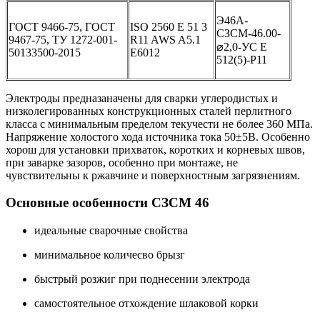
Э46А-
ГОСТ 9466-75, ГОСТ
ISO 2560 E 51 3
СЗСМ-46.00-
9467-75, ТУ 1272-001-
R11 AWS A5.1
⌀2,0-УС Е
50133500-2015
E6012
512(5)-Р11
Электроды предназаначены для сварки углеродистых и
низколегированных конструкционных сталей перлитного
класса с минимальным пределом текучести не более 360 МПа.
Напряжение холостого хода источника тока 50±5В. Особенно
хорош для установки прихваток, коротких и корневых швов,
при заварке зазоров, особенно при монтаже, не
чувствительны к ржавчине и поверхностным загрязнениям.
Основные особенности СЗСМ 46
идеальные сварочные свойства
минимальное количесво брызг
быстрый розжиг при поднесении электрода
самостоятельное отхождение шлаковой корки