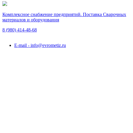
Комплексное снабжение предприятий. Поставка Сварочных
материалов и оборудования
8 (980)
414-48-68
Подольск, ул. Академика Горячкина, вл. 120А
E-mail - info@evrometiz.ru