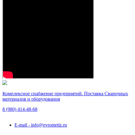
Комплексное снабжение предприятий. Поставка Сварочных
материалов и оборудования
8 (980)
414-48-68
Подольск, ул. Академика Горячкина, вл. 120А
E-mail - info@evrometiz.ru